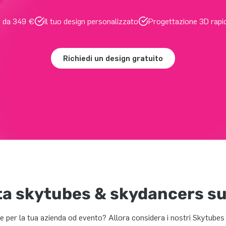
e da 349 €
Il tuo design personalizzato
Progettazione 3D rapid
Richiedi un design gratuito
ta skytubes & skydancers su
te per la tua azienda od evento? Allora considera i nostri Skytube