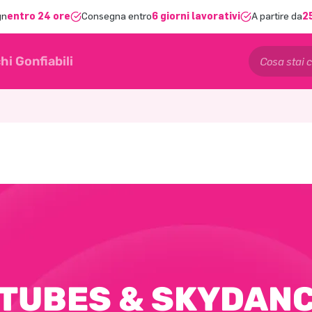
gn
entro 24 ore
Consegna entro
6 giorni lavorativi
A partire da
2
hi Gonfiabili
TUBES & SKYDAN