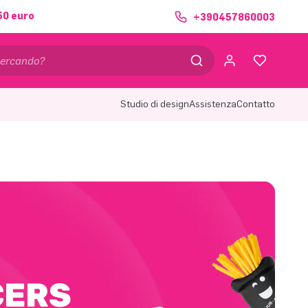
50 euro
+390457860003
Studio di design
Assistenza
Contatto
CERS