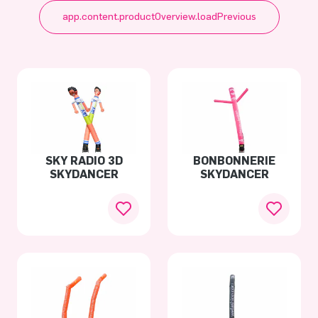
app.content.productOverview.loadPrevious
SKY RADIO 3D
BONBONNERIE
SKYDANCER
SKYDANCER