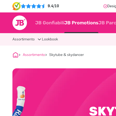
9.4/10
Desi
JB Gonfiabili
JB Promotions
JB Parc
Assortimento
Lookbook
Assortimento
Skytube & skydancer
SKY