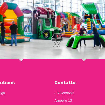
otions
Contatto
sign
JB Gonfiabili
Ampère 10