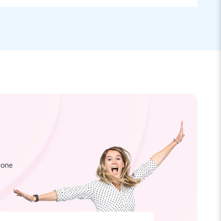
zione