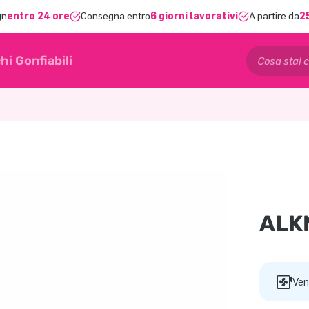
gn
entro 24 ore
Consegna entro
6 giorni lavorativi
A partire da
2
hi Gonfiabili
ALK
Ven