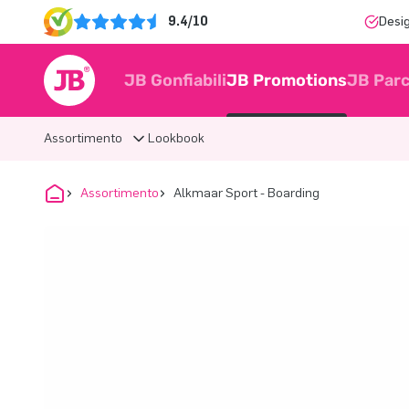
9.4/10
Desi
JB Gonfiabili
JB Promotions
JB Parc
Assortimento
Lookbook
Assortimento
Alkmaar Sport - Boarding