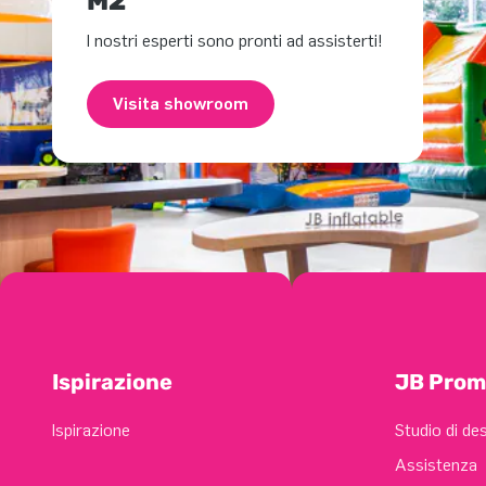
M2
I nostri esperti sono pronti ad assisterti!
Visita showroom
Ispirazione
JB Prom
Ispirazione
Studio di de
Assistenza