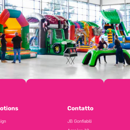
otions
Contatto
sign
JB Gonfiabili