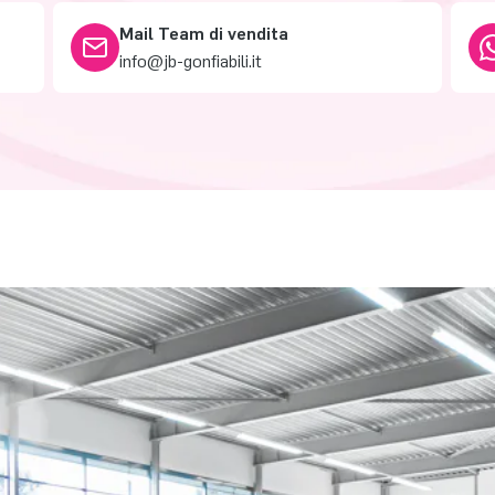
Mail Team di vendita
info@jb-gonfiabili.it