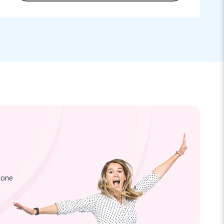
zione