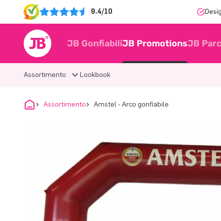
9.4/10
Desi
JB Gonfiabili
JB Promotions
JB Parc
Assortimento
Lookbook
Assortimento
Amstel - Arco gonfiabile