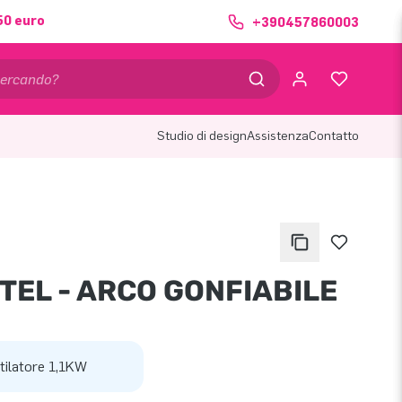
50 euro
+390457860003
Studio di design
Assistenza
Contatto
TEL - ARCO GONFIABILE
tilatore 1,1KW