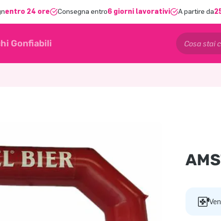
gn
entro 24 ore
Consegna entro
6 giorni lavorativi
A partire da
2
hi Gonfiabili
AMS
Ven