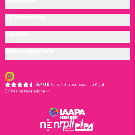
Ispirazione
JB Promotions
Contatto
Rimani aggiornato
9.4/10
JB ha 281 recensioni su Kiyoh
Scrivi una recensione ->