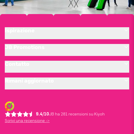
Ispirazione
JB Promotions
Contatto
Rimani aggiornato
9.4/10
JB ha 281 recensioni su Kiyoh
Scrivi una recensione ->