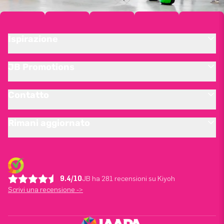
Ispirazione
JB Promotions
Contatto
Rimani aggiornato
9.4/10
JB ha 281 recensioni su Kiyoh
Scrivi una recensione ->