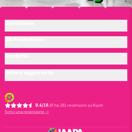
Ispirazione
JB Promotions
Contatto
Rimani aggiornato
9.4/10
JB ha 281 recensioni su Kiyoh
Scrivi una recensione ->