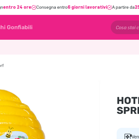
gn
entro 24 ore
Consegna entro
6 giorni lavorativi
A partire da
2
hi Gonfiabili
rf
HOT
SPR
Ven