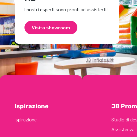
I nostri esperti sono pronti ad assisterti!
Visita showroom
Ispirazione
JB Prom
Ispirazione
Studio di de
Assistenza