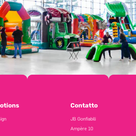
otions
Contatto
sign
JB Gonfiabili
Ampère 10