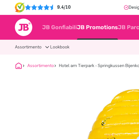
9.4/10
Desi
JB Gonfiabili
JB Promotions
JB Parc
Assortimento
Lookbook
Assortimento
Hotel am Tierpark - Springkussen Bijenko