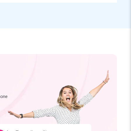
zione