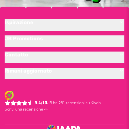
Ispirazione
JB Promotions
Contatto
Rimani aggiornato
9.4/10
JB ha 281 recensioni su Kiyoh
Scrivi una recensione ->