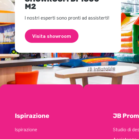
M2
I nostri esperti sono pronti ad assisterti!
Visita showroom
Ispirazione
JB Prom
Ispirazione
Studio di de