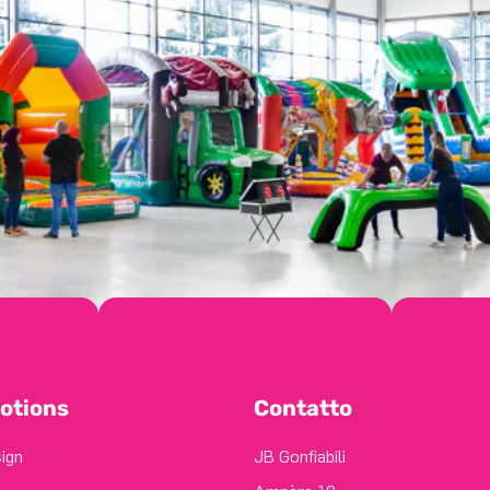
otions
Contatto
sign
JB Gonfiabili