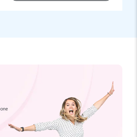
zione