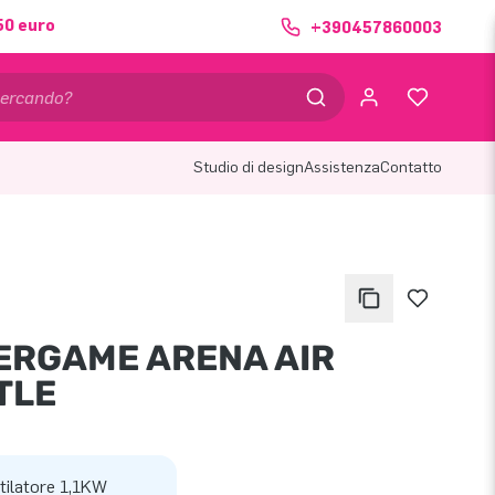
50 euro
+390457860003
Studio di design
Assistenza
Contatto
ERGAME ARENA AIR
TLE
tilatore 1,1KW