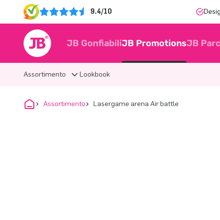
9.4/10
Desi
JB Gonfiabili
JB Promotions
JB Parc
Assortimento
Lookbook
Assortimento
Lasergame arena Air battle