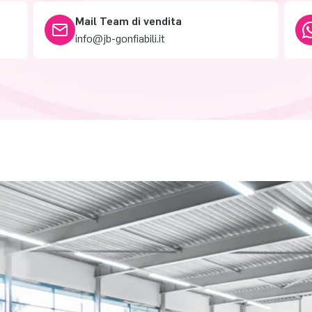
Mail Team di vendita
info@jb-gonfiabili.it