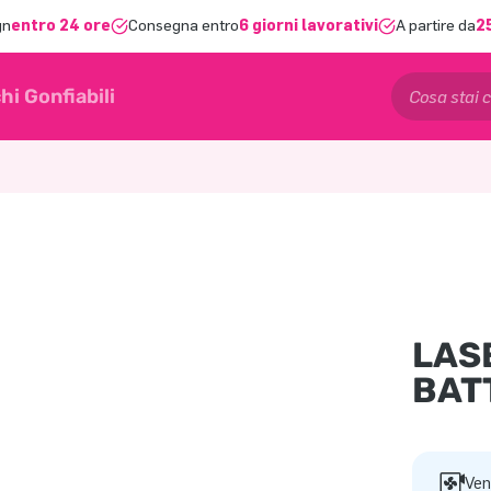
gn
entro 24 ore
Consegna entro
6 giorni lavorativi
A partire da
2
hi Gonfiabili
LAS
BAT
Ven