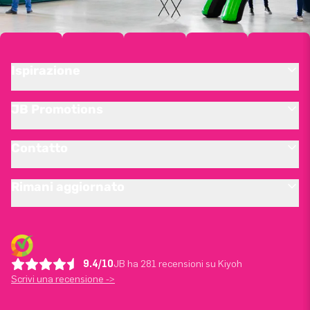
Ispirazione
JB Promotions
Contatto
Rimani aggiornato
9.4/10
JB ha 281 recensioni su Kiyoh
Scrivi una recensione ->