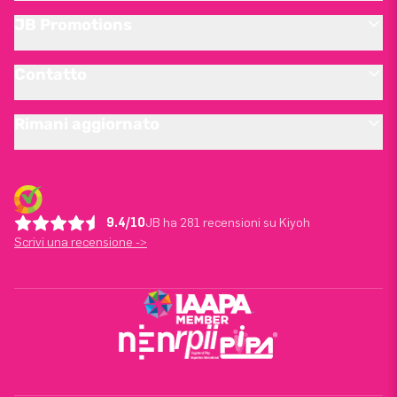
JB Promotions
Contatto
Rimani aggiornato
9.4/10
JB ha 281 recensioni su Kiyoh
Scrivi una recensione ->