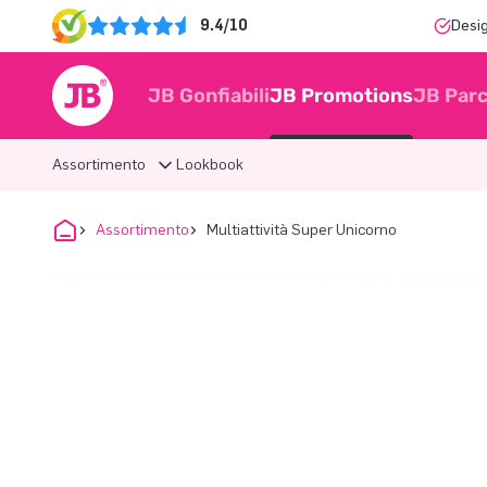
9.4/10
Desi
JB Gonfiabili
JB Promotions
JB Parc
Assortimento
Lookbook
Assortimento
Multiattività Super Unicorno