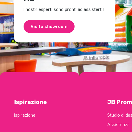
I nostri esperti sono pronti ad assisterti!
Visita showroom
Ispirazione
JB Prom
Ispirazione
Studio di de
Assistenza