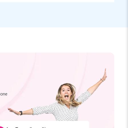
zione