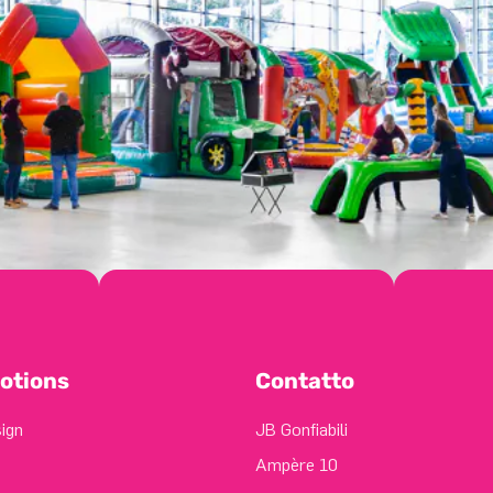
otions
Contatto
sign
JB Gonfiabili
Ampère 10