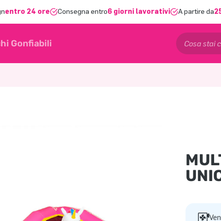
gn
entro 24 ore
Consegna entro
6 giorni lavorativi
A partire da
2
hi Gonfiabili
MUL
UNI
Ven