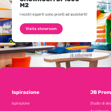
M2
I nostri esperti sono pronti ad assisterti!
Visita showroom
Ispirazione
JB Prom
Ispirazione
Studio di de