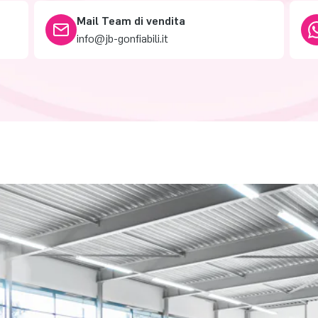
Mail Team di vendita
info@jb-gonfiabili.it