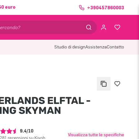
50 euro
+390457860003
Studio di design
Assistenza
Contatto
ERLANDS ELFTAL -
ING SKYMAN
9.4/10
Visualizza tutte le specifiche
281 recensioni su Kiyoh