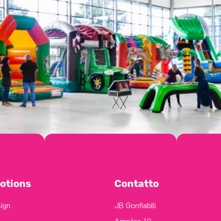
otions
Contatto
sign
JB Gonfiabili