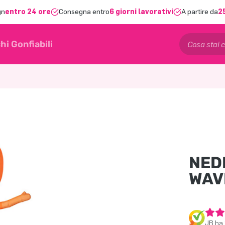
gn
entro 24 ore
Consegna entro
6 giorni lavorativi
A partire da
2
hi Gonfiabili
NED
WAV
JB ha 