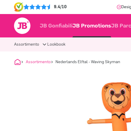
9.4/10
Desi
JB Gonfiabili
JB Promotions
JB Parc
Assortimento
Lookbook
Assortimento
Nederlands Elftal - Waving Skyman