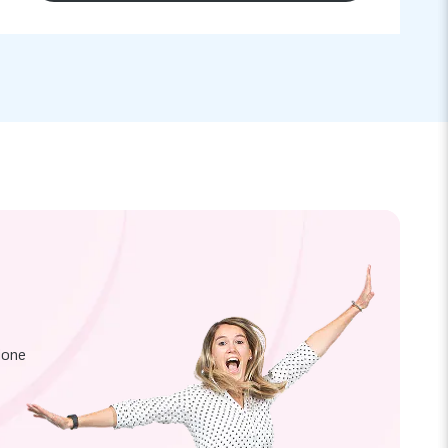
zione