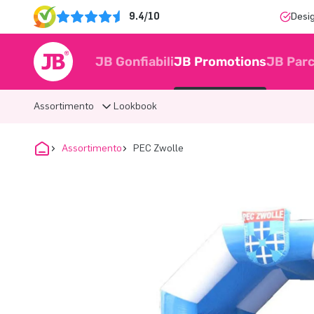
9.4/10
Desi
JB Gonfiabili
JB Promotions
JB Parc
Assortimento
Lookbook
Assortimento
PEC Zwolle