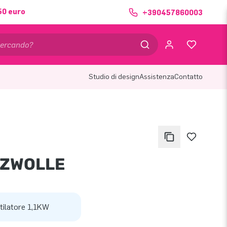
50 euro
+390457860003
Studio di design
Assistenza
Contatto
 ZWOLLE
tilatore 1,1KW