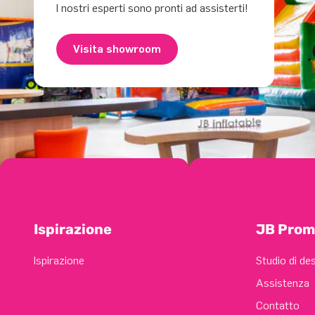
I nostri esperti sono pronti ad assisterti!
Visita showroom
Ispirazione
JB Prom
Ispirazione
Studio di de
Assistenza
Contatto