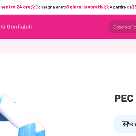
gn
entro 24 ore
Consegna entro
6 giorni lavorativi
A partire da
2
hi Gonfiabili
PEC
Ven