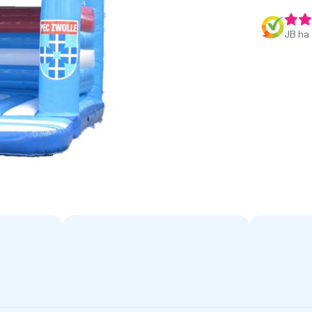
JB ha 