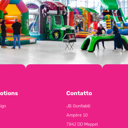
otions
Contatto
sign
JB Gonfiabili
Ampère 10
7942 DD Meppel