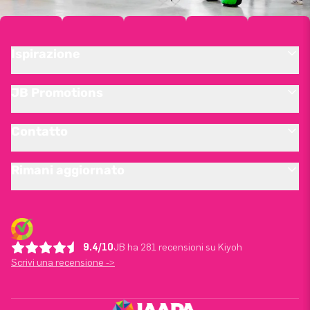
Ispirazione
JB Promotions
Contatto
Rimani aggiornato
9.4/10
JB ha 281 recensioni su Kiyoh
Scrivi una recensione ->