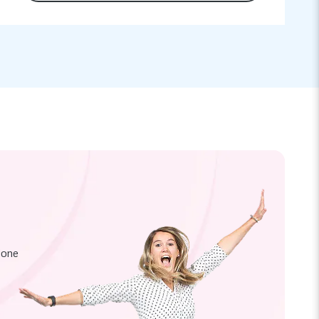
zione