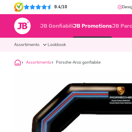
9.4/10
Desi
JB Gonfiabili
JB Promotions
JB Parc
Assortimento
Lookbook
Assortimento
Porsche-Arco gonfiabile