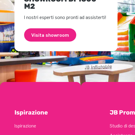
M2
I nostri esperti sono pronti ad assisterti!
Visita showroom
Ispirazione
JB Prom
Ispirazione
Studio di de