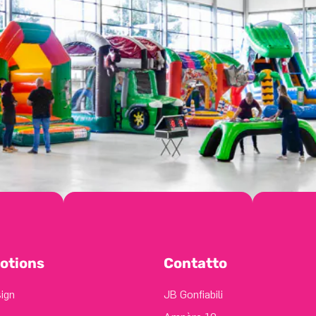
otions
Contatto
sign
JB Gonfiabili