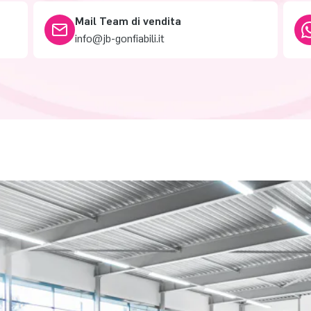
Mail Team di vendita
info@jb-gonfiabili.it