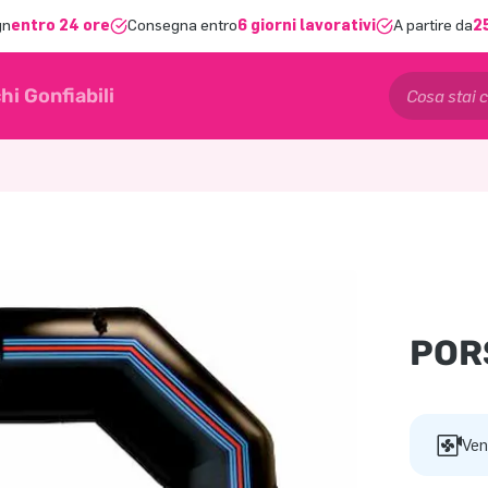
gn
entro 24 ore
Consegna entro
6 giorni lavorativi
A partire da
2
hi Gonfiabili
POR
Ven