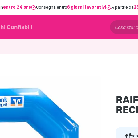
gn
entro 24 ore
Consegna entro
6 giorni lavorativi
A partire da
2
hi Gonfiabili
RAI
REC
Ven