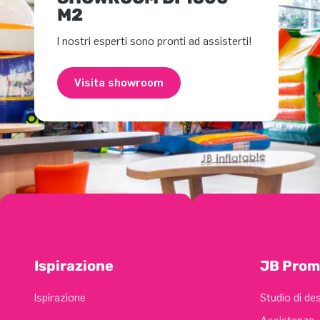
M2
I nostri esperti sono pronti ad assisterti!
Visita showroom
Ispirazione
JB Prom
Ispirazione
Studio di de