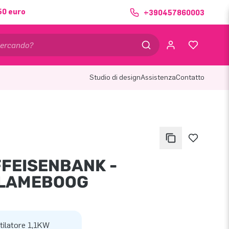
50 euro
+390457860003
Studio di design
Assistenza
Contatto
FFEISENBANK -
LAMEBOOG
tilatore 1,1KW