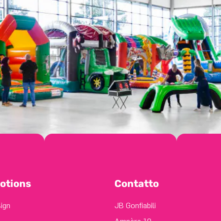
otions
Contatto
sign
JB Gonfiabili