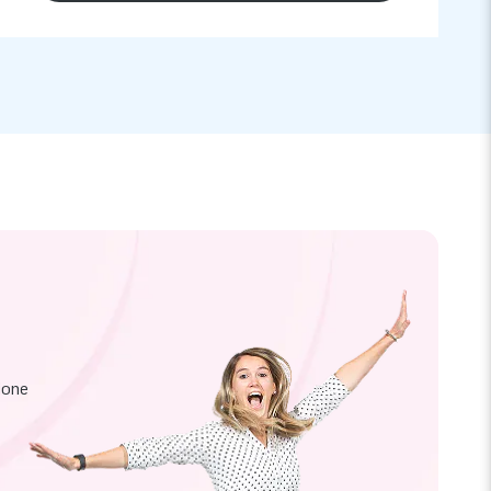
zione