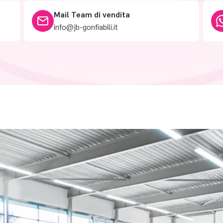
Mail Team di vendita
info@jb-gonfiabili.it