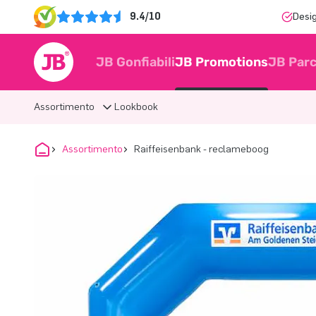
9.4/10
Desi
JB Gonfiabili
JB Promotions
JB Parc
Assortimento
Lookbook
Assortimento
Raiffeisenbank - reclameboog