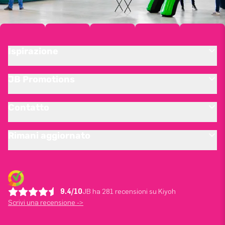
Ispirazione
JB Promotions
Contatto
Rimani aggiornato
9.4/10
JB ha 281 recensioni su Kiyoh
Scrivi una recensione ->