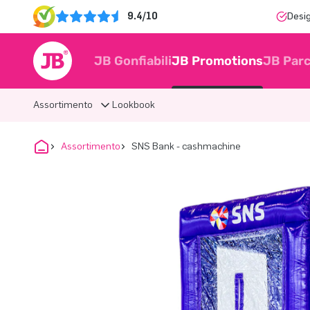
9.4/10
Desi
JB Gonfiabili
JB Promotions
JB Parc
Assortimento
Lookbook
Assortimento
SNS Bank - cashmachine