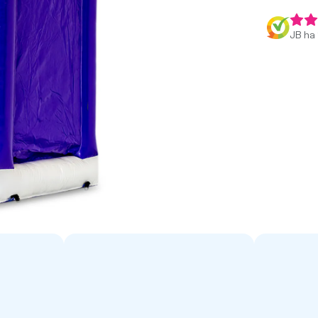
JB ha 