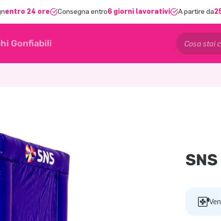
gn
entro 24 ore
Consegna entro
6 giorni lavorativi
A partire da
2
hi Gonfiabili
SNS
Ven