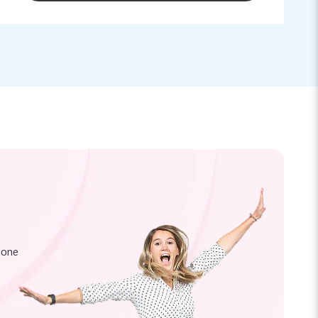
zione