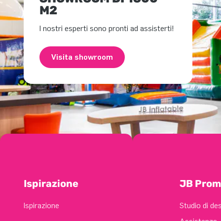
M2
I nostri esperti sono pronti ad assisterti!
Visita showroom
Ispirazione
JB Prom
Ispirazione
Studio di de