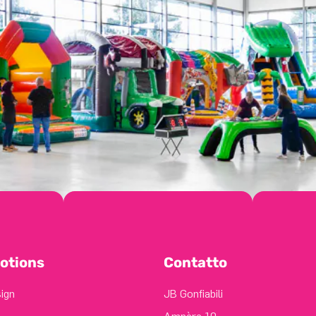
otions
Contatto
sign
JB Gonfiabili