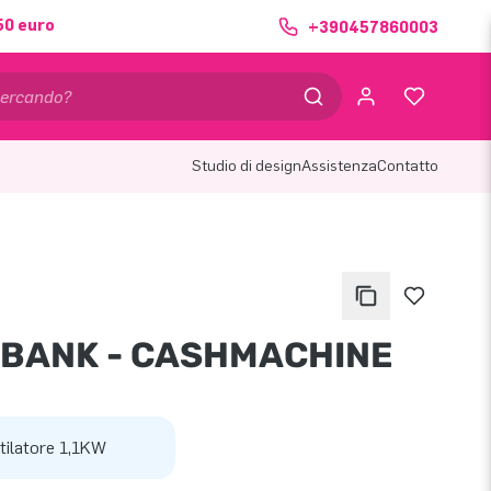
50 euro
+390457860003
Studio di design
Assistenza
Contatto
 BANK - CASHMACHINE
tilatore 1,1KW