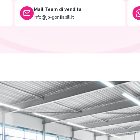
Mail Team di vendita
info@jb-gonfiabili.it