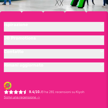
Ispirazione
JB Promotions
Contatto
Rimani aggiornato
9.4/10
JB ha 281 recensioni su Kiyoh
Scrivi una recensione ->