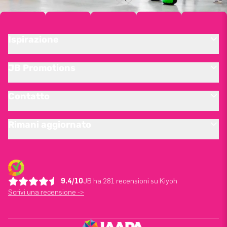
Ispirazione
JB Promotions
Contatto
Rimani aggiornato
9.4/10
JB ha 281 recensioni su Kiyoh
Scrivi una recensione ->