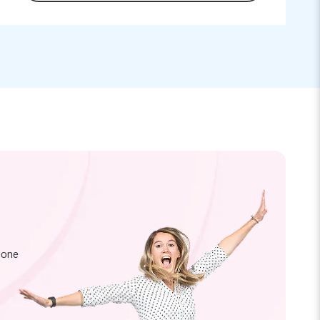
zione