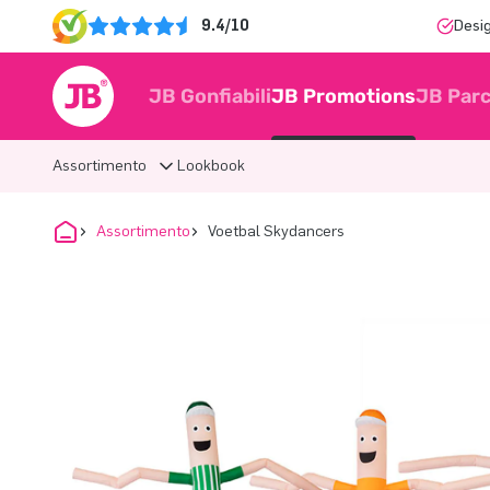
9.4/10
Desi
JB Gonfiabili
JB Promotions
JB Parc
Assortimento
Lookbook
Assortimento
Voetbal Skydancers