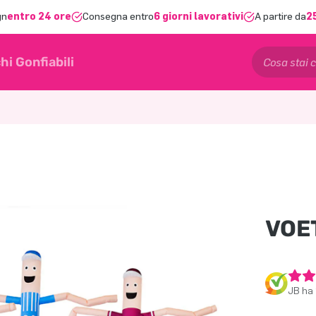
gn
entro 24 ore
Consegna entro
6 giorni lavorativi
A partire da
2
hi Gonfiabili
VOE
JB ha 