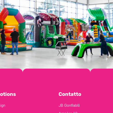
otions
Contatto
sign
JB Gonfiabili