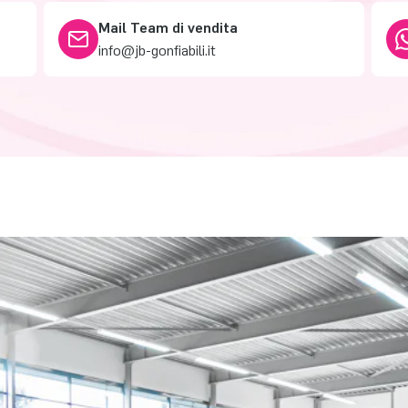
Mail Team di vendita
info@jb-gonfiabili.it