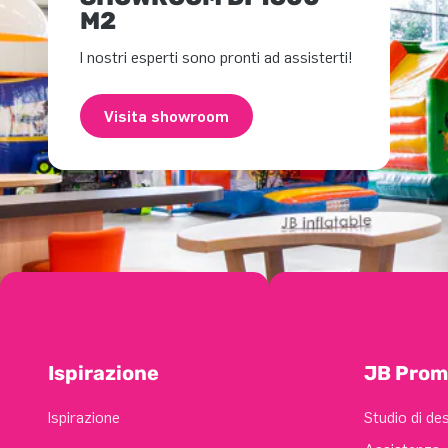
M2
I nostri esperti sono pronti ad assisterti!
Visita showroom
Ispirazione
JB Prom
Ispirazione
Studio di de