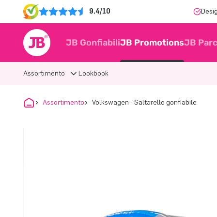
9.4/10
Desi
JB Gonfiabili
JB Promotions
JB Parc
Assortimento
Lookbook
Assortimento
Volkswagen - Saltarello gonfiabile