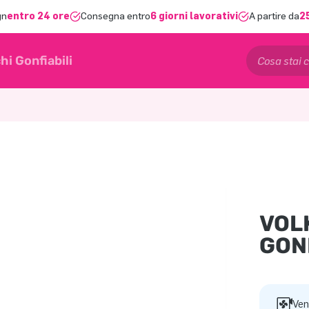
gn
entro 24 ore
Consegna entro
6 giorni lavorativi
A partire da
2
hi Gonfiabili
VOL
GON
Ven