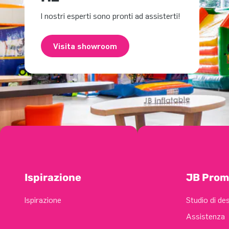
I nostri esperti sono pronti ad assisterti!
Visita showroom
Ispirazione
JB Prom
Ispirazione
Studio di de
Assistenza