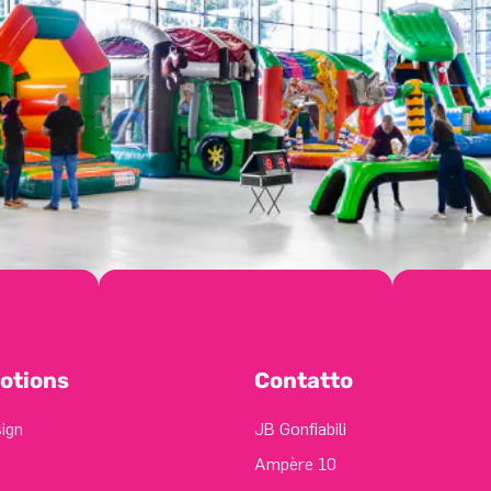
otions
Contatto
sign
JB Gonfiabili
Ampère 10