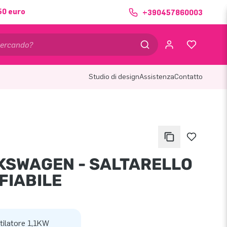
50 euro
+390457860003
Studio di design
Assistenza
Contatto
KSWAGEN - SALTARELLO
FIABILE
tilatore 1,1KW