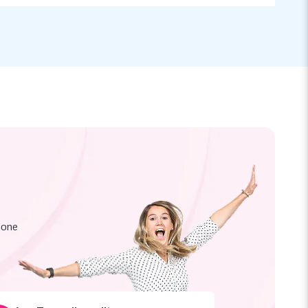
zione