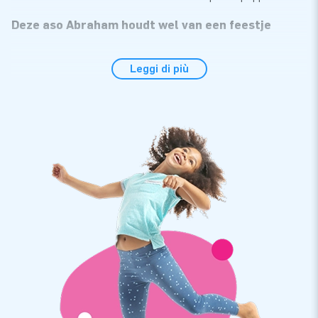
Deze aso Abraham houdt wel van een feestje
Zie hem daar staan met zijn trainingsbroek, ketting en blikje
Leggi di più
bier in de hand. Deze Abraham ziet er een beetje aso uit, maar
dat is natuurlijk ook wel erg grappig. Leuk voor iedereen die
een familielid, maat of collega wil verrassen met een opblaas
Abraham die allesbehalve standaard is. De pop wordt
geleverd met een los setje cijfers van 0-9 en is dus ook
geschikt om al die andere bijzondere verjaardagen mee te
vieren. De opblaasbare Abraham is in nog geen 10 minuten op
te zetten door 1 persoon. Hij wordt compleet geleverd met
een handleiding, verankermateriaal, een blower om hem mee
op te blazen en een tas om hem in te vervoeren.
JB Inflatables: maatwerk mogelijk
Wij hebben veel Sarah en Abraham poppen op voorraad. Heb
je zelf een leuk idee of wil je toch een andere