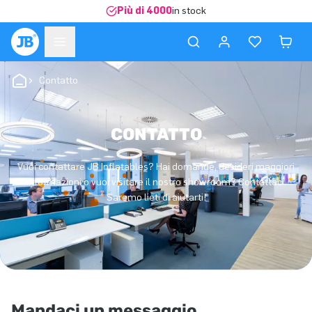
Più di 4000
in stock
Contatto
CONTATTO
Vuoi contattare JB Inflatables? Hai domande, desideri maggiori
informazioni o vuoi visitare il nostro showroom? Contattaci.
Saremo lieti di aiutarti!
Mandaci un messaggio