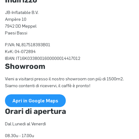
Indirizzo
JB-Inflatable B.V.
Ampère 10
7942 DD Meppel
Paesi Bassi
P.IVA: NL817518393B01
KvK: 04-072894
IBAN: IT16K0338001600000014417012
Showroom
Vieni a visitarci presso il nostro showroom con più di 1500m2.
Siamo contenti di ricevervi, il caffè è pronto!
Apri in Google Maps
Orari di apertura
Dal Lunedi al Venerdì
08.30u - 17.00u