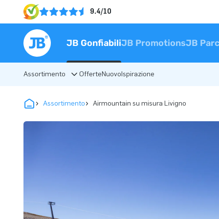
9.4/10
JB Gonfiabili
JB Promotions
JB Parc
Assortimento
Offerte
Nuovo
Ispirazione
Assortimento
Airmountain su misura Livigno