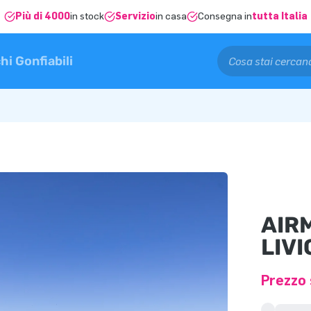
Più di 4000
in stock
Servizio
in casa
Consegna in
tutta Italia
hi Gonfiabili
AIR
LIV
Prezzo 