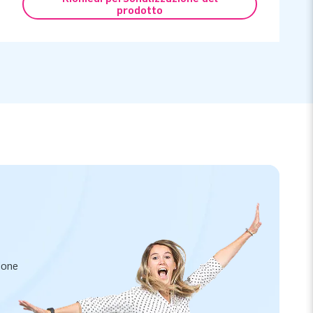
prodotto
zione