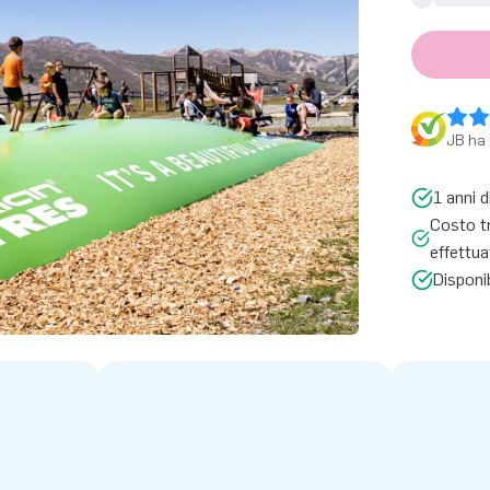
JB ha 
1 anni d
Costo t
effettua
Disponi