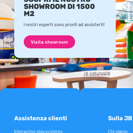
SHOWROOM DI 1500
M2
I nostri esperti sono pronti ad assisterti!
Visita showroom
Assistenza clienti
Sulla JB
Interactive playsystems
Chi siamo