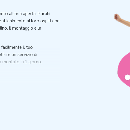
nto all’aria aperta. Parchi
trattenimento ai loro ospiti con
ino, il montaggio e la
 facilmente il tuo
frire un servizio di
à montato in 1 giorno.
guenti misure:
(prezzo per
ondo