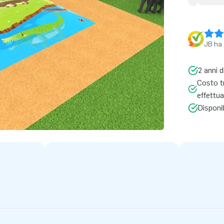
JB ha 
2 anni d
Costo tr
effettua
Disponi