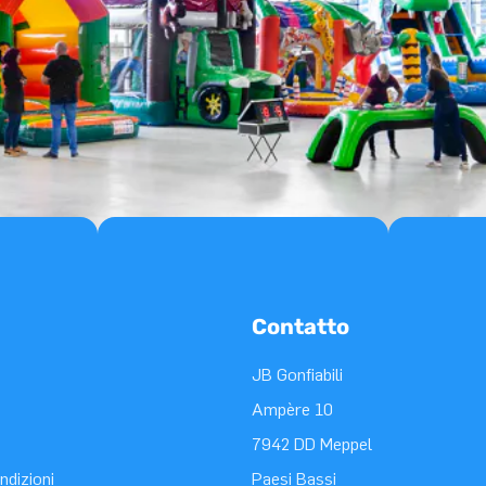
Contatto
JB Gonfiabili
Ampère 10
7942 DD Meppel
ndizioni
Paesi Bassi