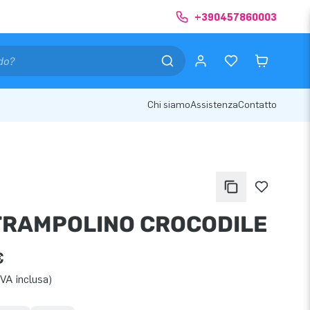
+390457860003
Chi siamo
Assistenza
Contatto
TRAMPOLINO CROCODILE
€
IVA inclusa)