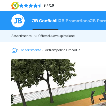
9.4/10
JB Gonfiabili
JB Promotions
JB Parc
Assortimento
Offerte
Nuovo
Ispirazione
Assortimento
Airtrampolino Crocodile