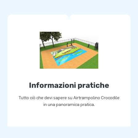
lta qualità. Vengono forniti
ca due settimane.
ogo? Contattateci e i nostri
ostre esigenze!
Informazioni pratiche
Tutto ciò che devi sapere su Airtrampolino Crocodile
e 15 anni. Il nostro team di
in una panoramica pratica.
 uniche! I clienti sono certi di