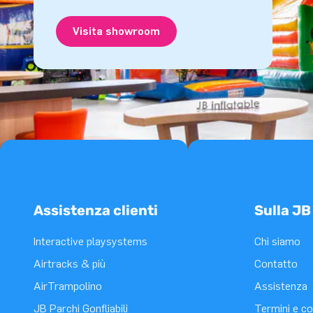
Visita showroom
Assistenza clienti
Sulla JB
Interactive playsystems
Chi siamo
Airtracks & più
Contatto
AirTrampolino
Assistenza
JB Parchi Gonfliabili
Termini e co