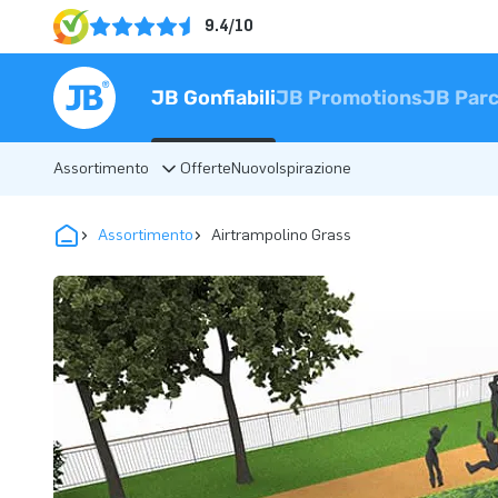
9.4/10
JB Gonfiabili
JB Promotions
JB Parc
Assortimento
Offerte
Nuovo
Ispirazione
Assortimento
Airtrampolino Grass