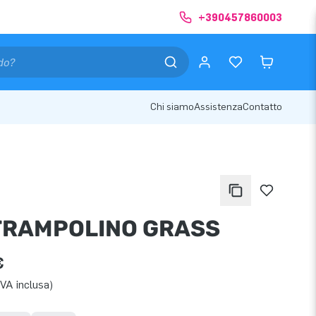
+390457860003
Chi siamo
Assistenza
Contatto
TRAMPOLINO GRASS
€
IVA inclusa)