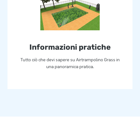
lta qualità. Vengono forniti
ca due settimane.
Informazioni pratiche
Tutto ciò che devi sapere su Airtrampolino Grass in
una panoramica pratica.
ogo? Contattateci e i nostri
ostre esigenze!
e 15 anni. Il nostro team di
 uniche! I clienti sono certi di