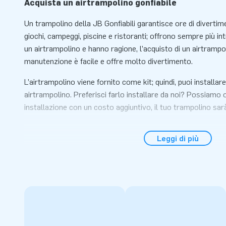
Acquista un airtrampolino gonfiabile
Un trampolino della JB Gonfiabili garantisce ore di divertime
giochi, campeggi, piscine e ristoranti; offrono sempre più in
un airtrampolino e hanno ragione, l’acquisto di un airtrampol
manutenzione è facile e offre molto divertimento.
L’airtrampolino viene fornito come kit; quindi, puoi installare
airtrampolino. Preferisci farlo installare da noi? Possiamo of
installazione con un costo aggiuntivo, il tuo trampolino sar
Questo Airtrampolino Verde è disponibile standard nelle se
Leggi di più
m²)
• 6 x 4 m • 8 x 4 m • 10 x 5 m • 8 m rott
• 6 x 5 m • 8 x 5 m • 10 x 8 m
• 6 x 6 m • 8 x 6 m • 10 x 12 m
• 6 x 8 m • 8 x 8 m • 12 x 15 m