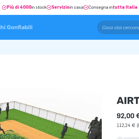
Più di 4000
in stock
Servizio
in casa
Consegna in
tutta Italia
hi Gonfiabili
AIR
92,00 
112,24 € (