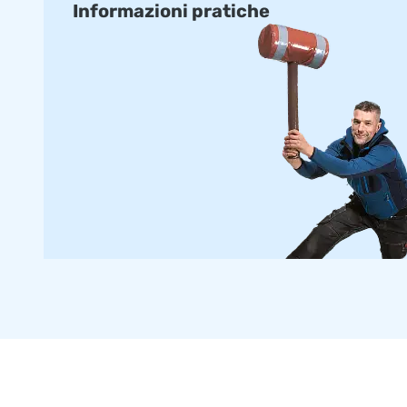
Informazioni pratiche
• 6 x 12 m • 8 x 12 m • 14 x 20 m
Tutti i trampolini gonfiabili sono realizzati con materiali di a
standard con la certificazione, manuale d’uso.
L’airtrampolino standard possono essere consegnate in cir
Su misura
Preferisci avere un airtrampolino con i tuoi colori o il tuo l
designer ti faranno, senza impegni, un design seguendo le v
Più di 15.000 clienti hanno scelto la JB
La JB fa saltare di gioia le persone in tutto il mondo da oltr
designer, sviluppatori e logistica offrono attrazioni gonfiabili
ricevere un servizio e consegna professionale.