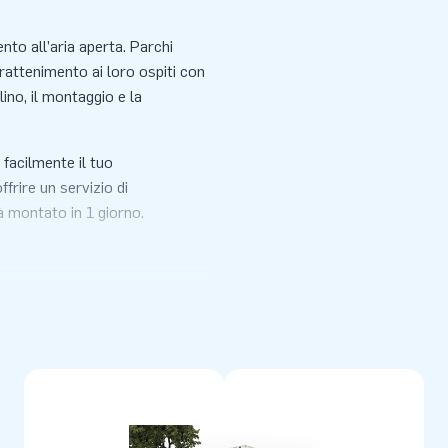
nto all’aria aperta. Parchi
trattenimento ai loro ospiti con
ino, il montaggio e la
 facilmente il tuo
frire un servizio di
à montato in 1 giorno.
guenti misure:
(prezzo per
ondo