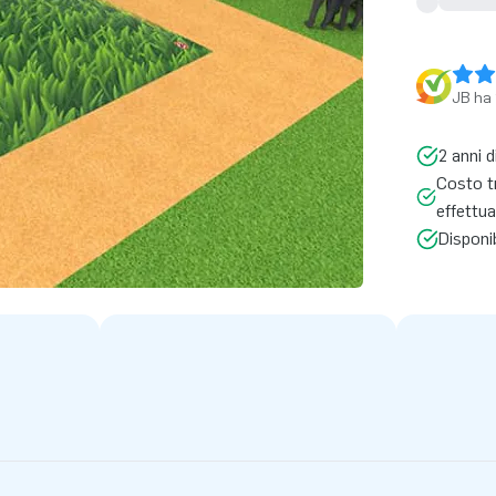
JB ha 
2 anni d
Costo tr
effettua
Disponi