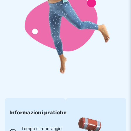
anni.
Più di 15.000 clienti hanno scelto JB
Da più di 15 anni JB fa letteralmente fare i salti di gioia a
milioni di persone in tutto il mondo. I nostri progettisti,
sviluppatori e addetti alla logistica forniscono attrazioni
gonfiabili uniche e insuperabili! E ti garantiscono sempre un
servizio e una consegna professionali. Ecco perché ci
chiamano anche ‘creatori di grandezza’!
Informazioni pratiche
Tempo di montaggio