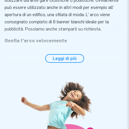
utilizzare durante gare ciclistiche o podistiche. Ovviamente
può essere utilizzato anche in altri modi per esempio all’
apertura di un edifico, una sfilata di moda. L’ arco viene
consegnato completo di 6 banner bianchi ideale per la
pubblicità. Possiamo anche stamparli su richiesta.
Gonfia l’arco velocemente
Non ci vuole molto lavoro per posizionare il gonfiabile in
Leggi di più
meno di 10 minuti è pronto. Naturalmente la JB include il
ventilatore, materiale d’ imballaggio e materiale d’
ancoraggio.
Alta qualità e per questo 2 anni di garanzia
I gonfiabili JB sono rinforzati in più punti, dotati di cuciture
ribattute e realizzati in robusto PVC di 650 gr di alta qualità.
Sono quindi molto resistenti e facili da pulire. Il gonfiabile è
inoltre coperto da una garanzia di 2 anni. Per questo motivo,
con questo prodotto fornisci il piacere di gioco ottimale per