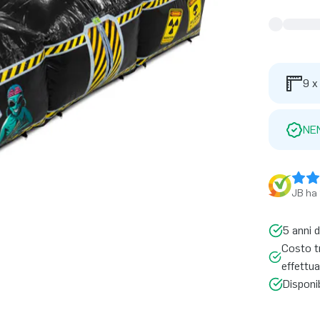
9 x
NE
JB ha 
5 anni d
Costo tr
effettua
Disponi