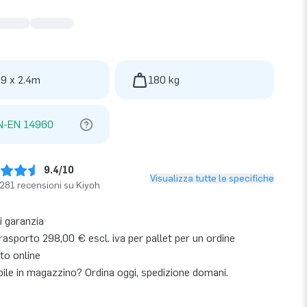
 9 x 2.4m
180 kg
N-EN 14960
9.4/10
Visualizza tutte le specifiche
281 recensioni su Kiyoh
i garanzia
asporto 298,00 € escl. iva per pallet per un ordine
to online
bile in magazzino? Ordina oggi, spedizione domani.