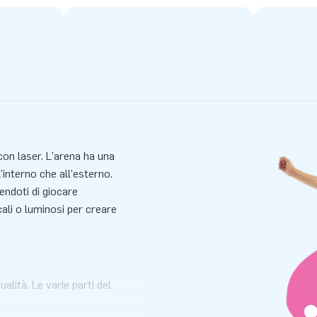
con laser. L'arena ha una
'interno che all'esterno.
endoti di giocare
ali o luminosi per creare
alità. Le varie parti del
. Questo garantisce che l'arena