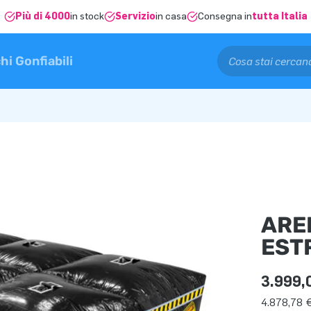
Più di 4000
in stock
Servizio
in casa
Consegna in
tutta Italia
hi Gonfiabili
ARE
EST
3.999,
4.878,78 €