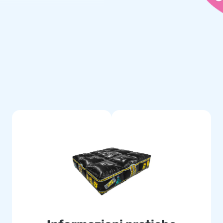
che una garanzia su di essa.
ssario: soffiatore, materiale di
di istruzioni.
lto di acquistare i nostri
n tutto il mondo. Grazie al
ica, forniamo attrazioni
nti. Questo, unito al nostro
r di castelli gonfiabili.