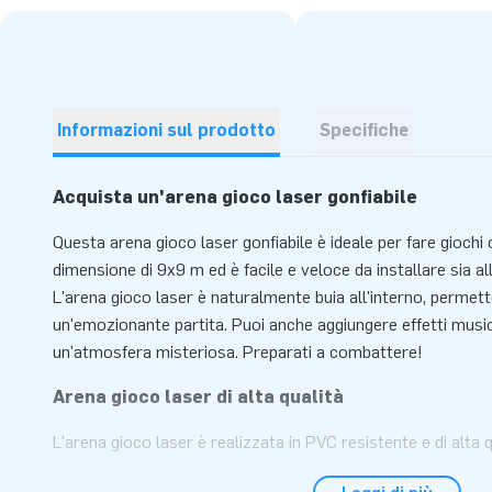
Informazioni sul prodotto
Specifiche
Acquista un'arena gioco laser gonfiabile
Questa arena gioco laser gonfiabile è ideale per fare giochi 
dimensione di 9x9 m ed è facile e veloce da installare sia all
L'arena gioco laser è naturalmente buia all'interno, permett
un'emozionante partita. Puoi anche aggiungere effetti music
un'atmosfera misteriosa. Preparati a combattere!
Arena gioco laser di alta qualità
L'arena gioco laser è realizzata in PVC resistente e di alta qu
gonfiabile sono rinforzate in diversi punti e cucite più volte