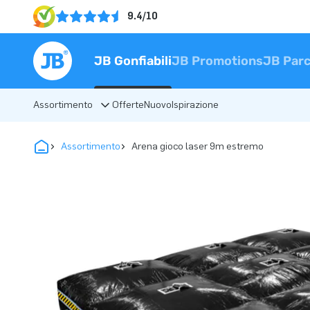
9.4/10
JB Gonfiabili
JB Promotions
JB Parc
Assortimento
Offerte
Nuovo
Ispirazione
Assortimento
Arena gioco laser 9m estremo