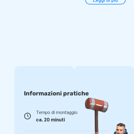
Leggi di più
duri a lungo e sia facile da pulire. Naturalmente offriamo an
L'arena gioco laser gonfiabile viene fornita con tutto il nece
ancoraggio, una borsa per il trasporto ed un chiaro manuale 
Migliaia di clienti hanno scelto JB Gonfiabili
Siamo orgogliosi del fatto che migliaia di clienti abbiano sce
gonfiabili. Da anni facciamo saltare in aria di gioia persone i
nostro team di designers, sviluppatori ed addetti alla logist
gonfiabili uniche che vengono sempre più apprezzate dai clie
servizio e consegna professionale, ci rende un fornitore leade
Informazioni pratiche
Tempo di montaggio
ca. 20 minuti