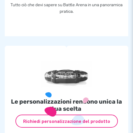
grandezza’.
Tutto ciò che devi sapere su Battle Arena in una panoramica
pratica.
Prezzo del set!
Il gioco IPS è offerto come set, da
11.349 €
a soli
11.099 €
!
(
250,00 €
di sconto)
Il set si compone di:
:
Gonfiabile a
8.850,00 €
Set IPS con 10 lampade
a
2.499,00 €
Esclusi fucili nerf, palle
Le personalizzazioni rendono unica la
tua scelta
Richiedi personalizzazione del prodotto