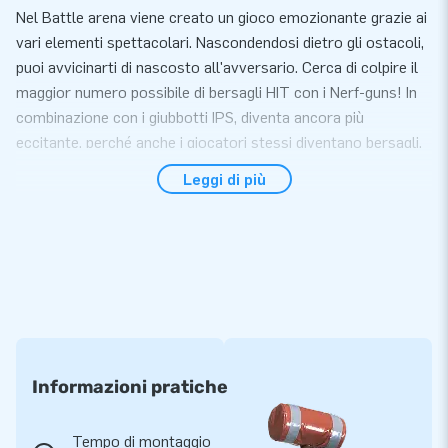
Nel Battle arena viene creato un gioco emozionante grazie ai
vari elementi spettacolari. Nascondendosi dietro gli ostacoli,
puoi avvicinarti di nascosto all'avversario. Cerca di colpire il
maggior numero possibile di bersagli HIT con i Nerf-guns! In
combinazione con i giubbotti IPS, diventa ancora più
eccitante, perché anche i giocatori stessi diventano bersagli.
Inoltre, questa Battle Arena ha anche un muro di tiro, dove è
Leggi di più
possibile guadagnare altri punti. Quale squadra vince questa
battaglia?
Facile da installare e trasportare
Il Battle arena può essere posizionata facilmente entro 15
minuti. Perfetto da usare durante eventi, feste o attività
sportive. Il Battle arena essendo un unico elemento è facile
da trasportare. Questo gonfiabile viene consegnato incluso,
Informazioni pratiche
ventilatore,materiale d’ancoraggio, materiale d’imballaggio e
un manuale. Tutto completo per una esperienza bellissima.
Tempo di montaggio