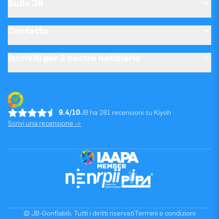
Sulla JB
Contatto
Iscriviti per il nostro notiziario
9.4/10
JB ha 281 recensioni su Kiyoh
Scrivi una recensione ->
© JB-Gonfiabili. Tutti i diritti riservati
Termini e condizioni