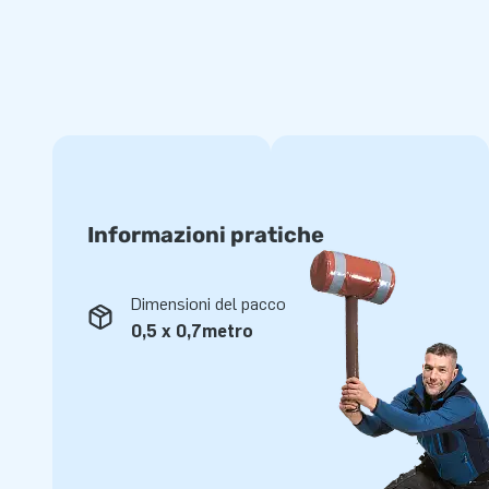
Tutti i prodotti JB hanno rinforzi su diversi punti. Questi tu
con un PVC resistente e di alta qualità che li rende anche fa
una garanzia di 5 anni e un servizio di riparazione su tutti i n
JB: facciamo felici 15.000 clienti da 15 anni
Da 15 anni, JB ha fatto divertire per oltre 15.000 persone i
(progettisti, sviluppatori e personale logistico) fornisce artic
Informazioni pratiche
sempre la certezza di un servizio e di una consegna di alta 
chiamano "creatori di grandezza"!
Dimensioni del pacco
0,5 x 0,7metro