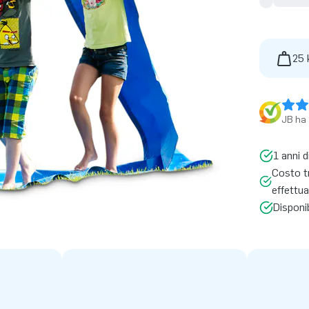
25 
JB ha 
1 anni d
Costo tr
effettua
Disponi