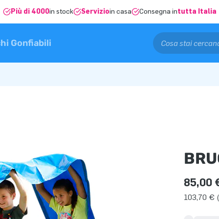
Più di 4000
in stock
Servizio
in casa
Consegna in
tutta Italia
hi Gonfiabili
BRU
85,00 
103,70 € (