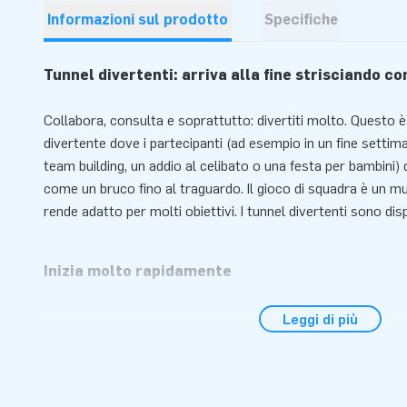
Informazioni sul prodotto
Specifiche
Tunnel divertenti: arriva alla fine strisciando c
Collabora, consulta e soprattutto: divertiti molto. Questo è
divertente dove i partecipanti (ad esempio in un fine settima
team building, un addio al celibato o una festa per bambini)
come un bruco fino al traguardo. Il gioco di squadra è un m
rende adatto per molti obiettivi. I tunnel divertenti sono disp
Inizia molto rapidamente
Questo gioco fantastico e facile da installare. Basta pensar
Leggi di più
uno di arrivo , estrarre i tubi dalla borsa di trasporto in do
Massima qualità da JB e garanzia globale