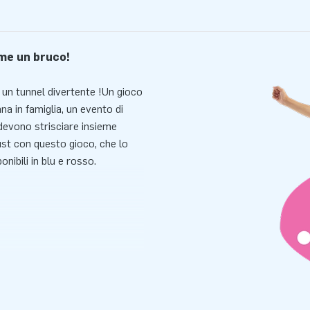
ome un bruco!
 un tunnel divertente !Un gioco
na in famiglia, un evento di
 devono strisciare insieme
ust con questo gioco, che lo
onibili in blu e rosso.
e a un punto di partenza e ad
tazione e sei pronto a giocare!