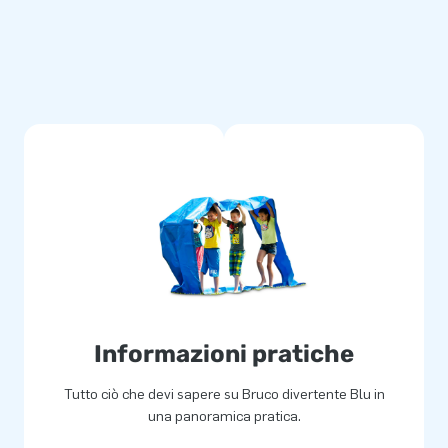
nnel divertenti sono realizzati
cile da pulire. Offriamo inoltre
ostri prodotti.
n tutto il mondo. Il nostro team
oli unici. I nostri clienti hanno
qualità. Ecco perché ci
Informazioni pratiche
Tutto ciò che devi sapere su Bruco divertente Blu in
una panoramica pratica.