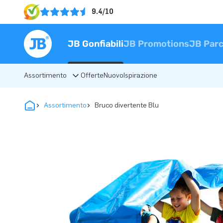
9.4/10
JB Gonfiabili
JB Promotions
JB Parc
Assortimento
Offerte
Nuovo
Ispirazione
Assortimento
Bruco divertente Blu