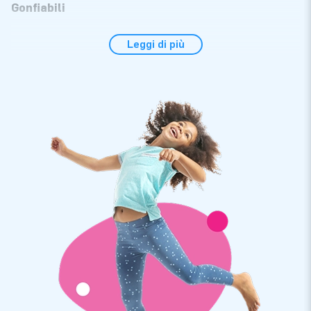
Gonfiabili
Da JB Gonfiabili puoi ordinare facilmente e rapidamente la tua
Leggi di più
rimessa gonfiabile per auto e per moto. Le capsule per auto
professionali sono un'alternativa più semplice ed economica
ad un garage o ad un tetto fisso. Come funziona la protezione
per auto gonfiabili JB Gonfiabili? È molto semplice: parcheggi
la tua auto nel garage gonfiabile e chiudi il coperchio di
protezione. Opti per una Capsula per Auto? Quindi devi tirare
tu stesso la copertura protettiva trasparente per auto sul
tuo quattro ruote. Un tettuccio gonfiabile di JB Gonfiabili è
adatto anche come rimessa per camper o moto. In questo
modo il tuo mezzo di trasporto è sempre sicuro e asciutto.
Acquista capsule per auto e capsule per bici come
deposito sicuro per il tuo veicolo
Le stazioni gonfiabili per auto e biciclette sono di facile
utilizzo. Parcheggi la tua auto nella capsula per auto, tiri la