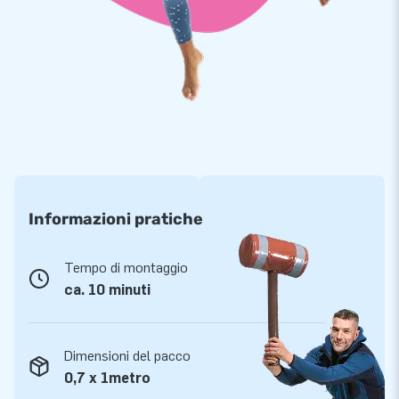
copertura protettiva trasparente sul veicolo, colleghi il
ventilatore e la tua rimessa gonfiabile è pronta. La protezione
dell'auto è priva di polvere, è resistente e non lascia passare
l'acqua. Con le capsule per auto di JB Gonfiabili puoi essere
certo che il tuo veicolo rimarrà bello.
Informazioni pratiche
Tempo di montaggio
ca. 10 minuti
Dimensioni del pacco
0,7 x 1metro