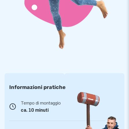
Acquista capsule per auto e capsule per bici come
deposito sicuro per il tuo veicolo
Le stazioni gonfiabili per auto e biciclette sono di facile
utilizzo. Parcheggi la tua auto nella capsula per auto, tiri la
copertura protettiva trasparente sul veicolo, colleghi il
ventilatore e la tua rimessa gonfiabile è pronta. La protezione
dell'auto è priva di polvere, è resistente e non lascia passare
l'acqua. Con le capsule per auto di JB Gonfiabili puoi essere
certo che il tuo veicolo rimarrà bello.
Informazioni pratiche
Tempo di montaggio
ca. 10 minuti