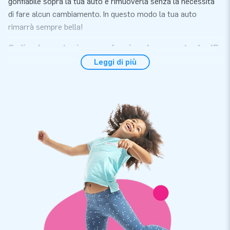
gonfiabile sopra la tua auto e rimuoverla senza la necessità
di fare alcun cambiamento. In questo modo la tua auto
rimarrà sempre bella!
Ordina la protezione professionale per auto da JB
Gonfiabili
Leggi di più
Da JB Gonfiabili puoi ordinare facilmente e rapidamente la tua
rimessa gonfiabile per auto e per moto. Le capsule per auto
professionali sono un'alternativa più semplice ed economica
ad un garage o ad un tetto fisso. Come funziona la protezione
per auto gonfiabili JB Gonfiabili? È molto semplice: parcheggi
la tua auto nel garage gonfiabile e chiudi il coperchio di
protezione. Opti per una Capsula per Auto? Quindi devi tirare
tu stesso la copertura protettiva trasparente per auto sul
tuo quattro ruote. Un tettuccio gonfiabile di JB Gonfiabili è
adatto anche come rimessa per camper o moto. In questo
modo il tuo mezzo di trasporto è sempre sicuro e asciutto.