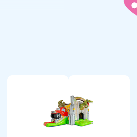
l gonfiabile viene consegnato in
Questo gonfiabile viene fornito
 trasporto ed istruzioni chiare.
abile.
realizzati in PVC resistente e di
to prodotto offri anni di
ed offri ai tuoi clienti la
ioni gonfiabili sicure e durevoli
 esperto si assicura che ogni
so il tuo gonfiabile Jurassic
rtezza della qualità e del