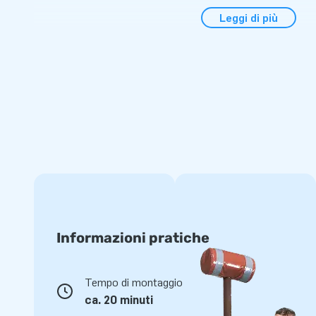
feste a tema, attività scolastiche o barbecue di quartiere. I
Leggi di più
un solo pezzo compatto, rendendolo facile da trasportare. 
con un ventilatore, materiale di ancoraggio, una borsa per il
Tutto il necessario per un'esperienza preistorica indimentic
Qualità e garanzia
I gonfiabili JB sono rinforzati in più punti e cuciti più volte, 
alta qualità. Sono quindi durevoli e facili da pulire. Con ques
divertimento ottimale.
Acquista questo gonfiabile multigioco unico con tema audace 
giornata della loro vita!
Ordina dal leader dei gonfiabili: JB Gonfiabili
Informazioni pratiche
Da JB Gonfiabili siamo specializzati nella creazione di attraz
che garantiscono divertimento ed avventura. Il nostro team
Tempo di montaggio
gonfiabile rispetti gli standard di qualità. Acquista oggi stes
ca. 20 minuti
World e preparati ad un viaggio indietro nel tempo, con la ce