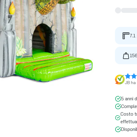
7.1
156
JB ha 
5 anni d
Complet
Costo tr
effettua
Disponi