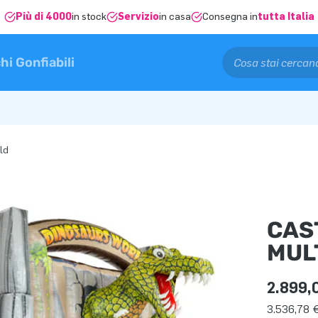
Più di 4000
in stock
Servizio
in casa
Consegna in
tutta Italia
hi Gonfiabili
ld
CAS
MUL
2.899,
3.536,78 €