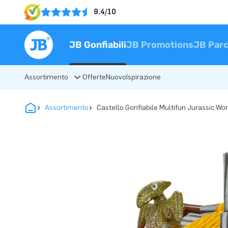
9.4/10
JB Gonfiabili
JB Promotions
JB Parc
Assortimento
Offerte
Nuovo
Ispirazione
Assortimento
Castello Gonfiabile Multifun Jurassic Wor