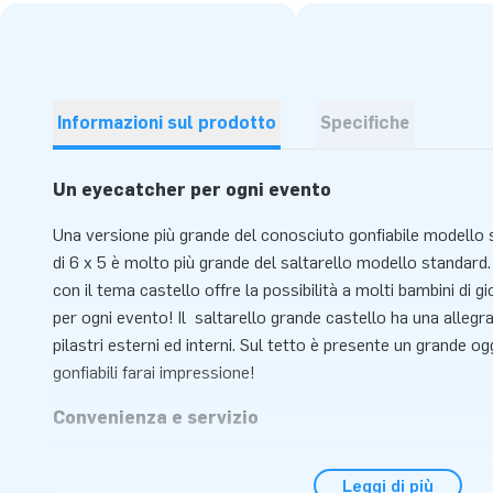
Informazioni sul prodotto
Specifiche
Un eyecatcher per ogni evento
Una versione più grande del conosciuto gonfiabile modello
di 6 x 5 è molto più grande del saltarello modello standard.
con il tema castello offre la possibilità a molti bambini di 
per ogni evento! Il saltarello grande castello ha una allegra
pilastri esterni ed interni. Sul tetto è presente un grande o
gonfiabili farai impressione!
Convenienza e servizio
Il saltarello castello si gonfia entro 10 minuti. Questo salt
Leggi di più