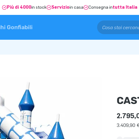
Più di 4000
in stock
Servizio
in casa
Consegna in
tutta Italia
hi Gonfiabili
CAS
2.795,
3.409,90 €