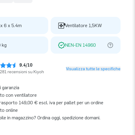
 x 6 x 5.4m
Ventilatore 1,5KW
 kg
NEN-EN 14960
9.4/10
Visualizza tutte le specifiche
281 recensioni su Kiyoh
i garanzia
o con ventilatore
asporto 149,00 € escl. iva per pallet per un ordine
to online
bile in magazzino? Ordina oggi, spedizione domani.