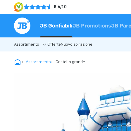
9.4/10
JB Gonfiabili
JB Promotions
JB Parc
Assortimento
Offerte
Nuovo
Ispirazione
Assortimento
Castello grande