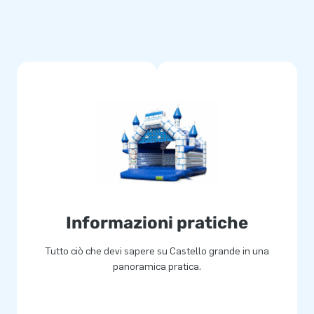
iatore, materiale d' ancoraggio,
una bellissima esperienza.
ribattute e realizzati in robusto
cili da pulire. Il saltarello è
o, con questo prodotto fornisci
ioni di persone in tutto il
tica forniscono attrazioni
Informazioni pratiche
n servizio e una consegna
Tutto ciò che devi sapere su Castello grande in una
randezza’!
panoramica pratica.