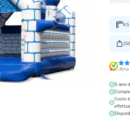
6.5
159
JB ha 
5 anni d
Complet
Costo tr
effettua
Disponi