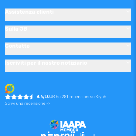
Assistenza clienti
Sulla JB
Contatto
Iscriviti per il nostro notiziario
9.4/10
JB ha 281 recensioni su Kiyoh
Scrivi una recensione ->