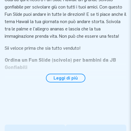
gonfiabile per scivolare giù con tutti i tuoi amici. Con questo
Fun Slide puoi andare in tutte le direzioni! E se ti piace anche il
tema Hawaii la tua giornata non può andare storta. Scivola
tra le palme e l'allegro ananas e lascia che la tua
immaginazione prenda vita. Non può che essere una festa!
Sii veloce prima che sia tutto venduto!
Ordina un Fun Slide (scivolo) per bambini da JB
Gonfiabili
Leggi di più
Questo scivolo gonfiabile è l'attrazione perfetta per qualsiasi
evento. Un Fun Slide speciale offre ore di divertimento. Puoi
scivolare e giocare per ore con i tuoi amici. Puoi installare e
ripulire facilmente e rapidamente questo scivolo
professionale. Quindi non devi mai preoccuparti di questo.
Ideale!
Cerchi uno scivolo gonfiabile? Ordina un Fun Slide