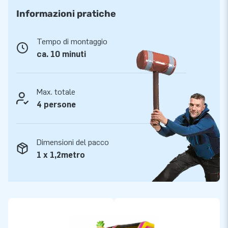
Hawaii!
Informazioni pratiche
L'acquisto di un castello gonfiabile professionale con scivolo
può essere fatto facilmente e rapidamente da JB Gonfiabili.
Tempo di montaggio
Se desideri ordinare online il tuo Fun Slide aggiungi la tua
ca. 10 minuti
attrazione Fun Slide preferita al carrello e paga subito.
Riceverai il tuo Funl Slide in pochi giorni! In questo modo puoi
anche ordinare un gonfiabile all'ultimo momento ed averlo a
Max. totale
casa in tempo. Tutti i gonfiabili Fun Slide sono forniti con un
4 persone
ventilatore ed una garanzia di 5 anni. Compra subito un
grande scivolo a tema da JB Gonfiabili e che la festa abbia
Dimensioni del pacco
inizio!
1 x 1,2metro