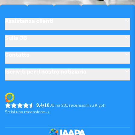
Assistenza clienti
Sulla JB
Contatto
Iscriviti per il nostro notiziario
9.4/10
JB ha 281 recensioni su Kiyoh
Scrivi una recensione ->