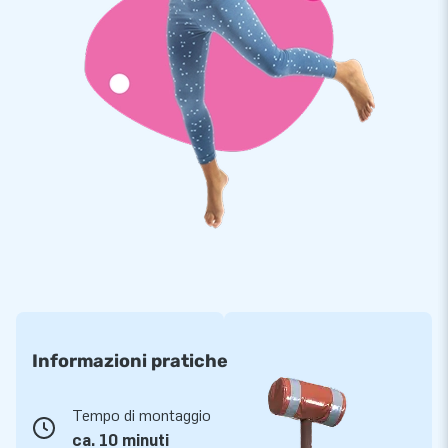
acquistare un gonfiabile da noi. Da anni facciamo saltare la
gente in aria in tutto il mondo. Grazie al nostro team di
designers, sviluppatori ed addetti alla logistica, offriamo
attrazioni gonfiabili uniche che vengono sempre più
apprezzate dai nostri clienti. Questo, insieme al nostro
servizio e consegna professionali, ci rende un fornitore leader
di giochi gonfiabili.
Informazioni pratiche
Tempo di montaggio
ca. 10 minuti