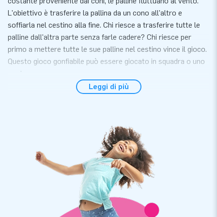
costante proveniente dai coni, le palline fluttuano al vento.
L'obiettivo è trasferire la pallina da un cono all'altro e
soffiarla nel cestino alla fine. Chi riesce a trasferire tutte le
palline dall'altra parte senza farle cadere? Chi riesce per
primo a mettere tutte le sue palline nel cestino vince il gioco.
Questo gioco gonfiabile può essere giocato in squadra o uno
contro uno.
Leggi di più
Gioco gonfiabile di alta qualità
Il gioco corsa nello spazio ha un'alta qualità ed è fornito con
soffiatore, materiale di ancoraggio, una borsa per il trasporto
ed un chiaro manuale. In questo modo puoi goderti senza
preoccupazioni questo gonfiabile. È facile da pulire. Con
questo gioco gonfiabile avrai un prodotto con cui potrai
divertirti al massimo per molti anni.
Migliaia di clienti hanno scelto JB Gonfiabili
Siamo orgogliosi che migliaia di clienti abbiano scelto di