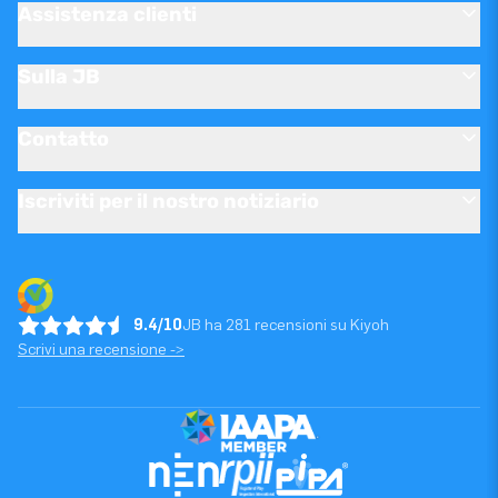
Assistenza clienti
Sulla JB
Contatto
Iscriviti per il nostro notiziario
9.4/10
JB ha 281 recensioni su Kiyoh
Scrivi una recensione ->