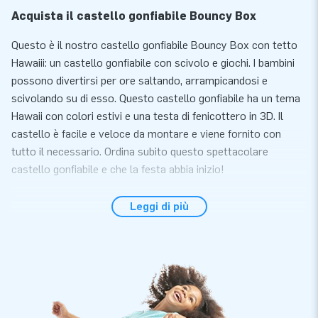
Acquista il castello gonfiabile Bouncy Box
Questo è il nostro castello gonfiabile Bouncy Box con tetto
Hawaiii: un castello gonfiabile con scivolo e giochi. I bambini
possono divertirsi per ore saltando, arrampicandosi e
scivolando su di esso. Questo castello gonfiabile ha un tema
Hawaii con colori estivi e una testa di fenicottero in 3D. Il
castello è facile e veloce da montare e viene fornito con
tutto il necessario. Ordina subito questo spettacolare
castello gonfiabile e che la festa abbia inizio!
Castello gonfiabile Bouncy Box completo di
Leggi di più
accessori
Il tuo castello gonfiabile Bouncy Box viene fornito completo
di soffiatore, materiale per ancoraggio ed un manuale pratico.
È facile e veloce da montare. Fantastico, vero? Che tu stia
noleggiando o utilizzando personalmente questo castello
gonfiabile professionale ti goderai comunque il tuo gonfiabile!