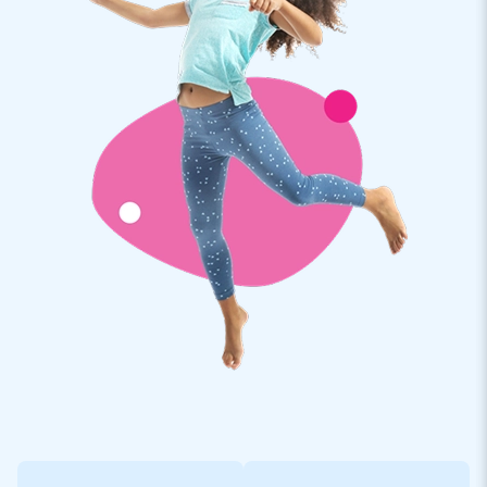
Migliaia di clienti hanno scelto JB Gonfiabili
Siamo orgogliosi del fatto che migliaia di clienti abbiano
scelto di acquistare un gonfiabile da JB Gonfiabili. Da anni
facciamo saltare la gente in aria in tutto il mondo, grazie al
nostro team di designers, sviluppatori ed operatori logistici.
Forniamo attrazioni gonfiabili uniche che sono sempre più
apprezzate dai nostri clienti. Questo, combinato con il nostro
servizio e consegna professionali, ci rende un fornitore leader
di castelli gonfiabili.