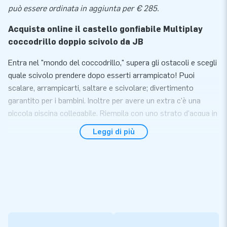
può essere ordinata in aggiunta per € 285.
Acquista online il castello gonfiabile Multiplay
coccodrillo doppio scivolo da JB
Entra nel "mondo del coccodrillo," supera gli ostacoli e scegli
quale scivolo prendere dopo esserti arrampicato! Puoi
scalare, arrampicarti, saltare e scivolare; divertimento
garantito per i bambini. Inoltre per avere un extra c'è una
piccola piscina collegabile. Riempila con uno strato d'acqua in
estate e si trasforma in una piscina. Ma con poche palline di
Leggi di più
plastica il Multiplay coccodrillo doppio scivolo diventa in
poco tempo una divertente piscina di palline!
Vivi ore di divertimento sul castello gonfiabile
Multiplay coccodrillo doppio scivolo
La grande bocca del coccodrillo con denti altrettanto grandi
invita i bambini a scoprire cosa succede dentro. Con temi