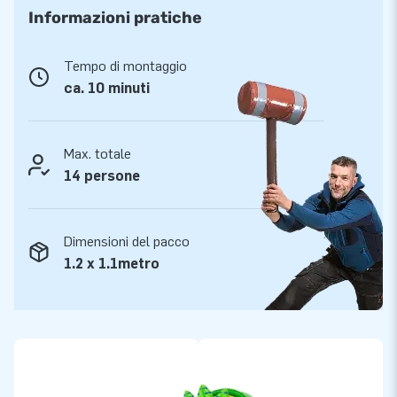
unici ed autoprogettati da JB trasformerai una festa di
Informazioni pratiche
quartiere, un compleanno o qualsiasi evento in un vero
successo per i bambini. Montare il Multiplay coccodrillo
Tempo di montaggio
doppio scivolo è facile e veloce. Il castello include un
ca. 10 minuti
soffiatore, materiale di ancoraggio, una borsa per il trasporto
ed un manuale chiaro di istruzioni. Tutto il necessario per
un'esperienza fantastica.
Max. totale
Ordina dal produttore di castelli gonfiabili per
14 persone
eccellenza: JB Gonfiabili
Da JB puntiamo al massimo per il servizio e la qualità. Così
Dimensioni del pacco
avrai anni di divertimento con un gonfiabile! Il nostro obiettivo
1.2 x 1.1metro
è un servizio eccellente, per questo abbiamo un servizio di
riparazione interno e siamo disponibili per rispondere a tutte
le tue domande. Con un vastissimo stock di oltre 3000
gonfiabili c'è sempre molta scelta e potrai godere di una
consegna veloce!