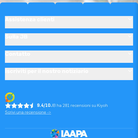
Assistenza clienti
Sulla JB
Contatto
Iscriviti per il nostro notiziario
9.4/10
JB ha 281 recensioni su Kiyoh
Scrivi una recensione ->