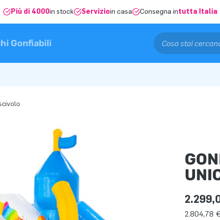
Più di 4000
in stock
Servizio
in casa
Consegna in
tutta Italia
hi Gonfiabili
scivolo
GON
UNI
2.299,
2.804,78 €