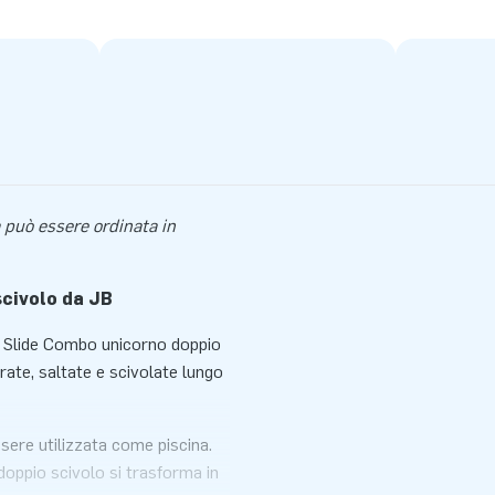
 può essere ordinata in
scivolo da JB
Lo Slide Combo unicorno doppio
trate, saltate e scivolate lungo
sere utilizzata come piscina.
doppio scivolo si trasforma in