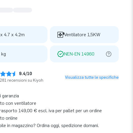
 x 4.7 x 4.2m
Ventilatore 1,5KW
 kg
NEN-EN 14960
9.4/10
Visualizza tutte le specifiche
281 recensioni su Kiyoh
i garanzia
o con ventilatore
asporto 149,00 € escl. iva per pallet per un ordine
to online
bile in magazzino? Ordina oggi, spedizione domani.