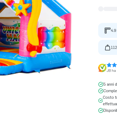
4.9
112
JB ha 
5 anni d
Complet
Costo tr
effettua
Disponi