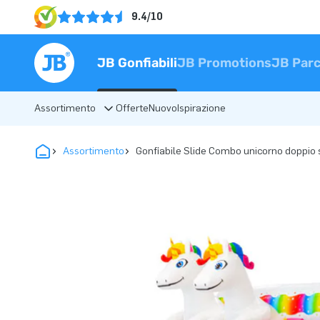
9.4/10
JB Gonfiabili
JB Promotions
JB Parc
Assortimento
Offerte
Nuovo
Ispirazione
Assortimento
Gonfiabile Slide Combo unicorno doppio 