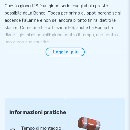
Questo gioco IPS è un gioco serio: Fuggi al più presto
possibile dalla Banca. Tocca per primo gli spot, perché se si
accende l'allarme e non sei ancora pronto finirai dietro le
sbarre! Come le altre attrazioni IPS, anche La Banca ha
diversi giochi disponibili: gioca contro il tempo, uno contro
uno o con due squadre.
Leggi di più
Facile da trasportare e posizionare
Le nostre attrazioni IPS Ninja sono facili da trasportare e
possono essere installate rapidamente in circa 10 minuti.
Posiziona i spot IPS e l'attrazione è pronta per l'uso in
pochissimo tempo. L'IPS Ninja La Banca viene fornito
compatto in un pezzo. Ovviamente puoi anche acquistare il
sistema IPS e IPS Switch Box da noi ed offrire una esperienza
unica!
Informazioni pratiche
Massima qualità e facile da pulire
Tempo di montaggio