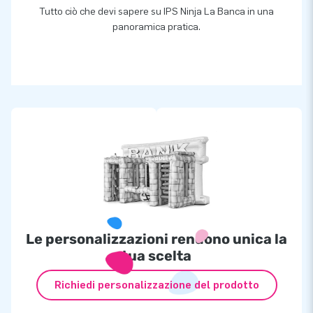
Tutto ciò che devi sapere su IPS Ninja La Banca in una
Gonfiabile a
2.250,00 €
panoramica pratica.
Set IPS con 10 lampade
a
2.499,00 €
7 lampade a
1.015 €
IPS Switch box a
495 €
Le personalizzazioni rendono unica la
tua scelta
Richiedi personalizzazione del prodotto