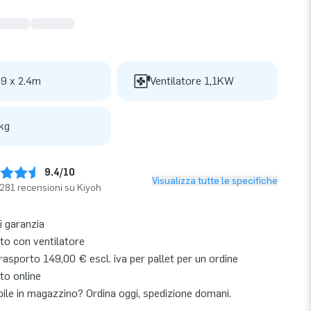
 9 x 2.4m
Ventilatore 1,1KW
kg
9.4/10
Visualizza tutte le specifiche
281 recensioni su Kiyoh
i garanzia
o con ventilatore
asporto 149,00 € escl. iva per pallet per un ordine
to online
bile in magazzino? Ordina oggi, spedizione domani.