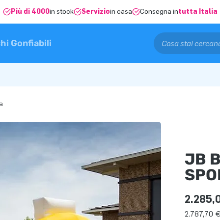
Più di 4000
in stock
Servizio
in casa
Consegna in
tutta Italia
hi Gonfiabili
a
JB 
SPO
2.285,
2.787,70 €