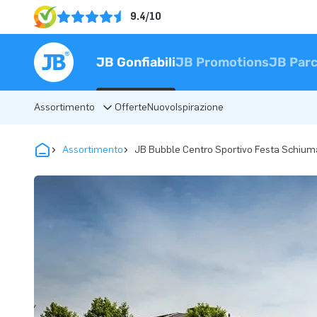
9.4/10
JB Gonfiabili
JB Promotions
JB Parc
Assortimento
Offerte
Nuovo
Ispirazione
Assortimento
JB Bubble Centro Sportivo Festa Schium