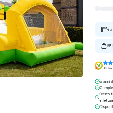
4 x
65 
JB ha 
5 anni d
Complet
Costo tr
effettua
Disponi