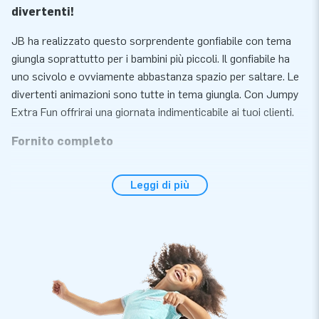
divertenti!
JB ha realizzato questo sorprendente gonfiabile con tema
giungla soprattutto per i bambini più piccoli. Il gonfiabile ha
uno scivolo e ovviamente abbastanza spazio per saltare. Le
divertenti animazioni sono tutte in tema giungla. Con Jumpy
Extra Fun offrirai una giornata indimenticabile ai tuoi clienti.
Fornito completo
Lo Jumpy Extra Fun giungla si gonfia entro 10 minuti. Lo
Leggi di più
Jumpy Extra Fun è un pezzo unico e per questo facile da
trasportare. Viene fornito con un soffiatore, materiale d'
ancoraggio, materiale d'imballaggio ed un manuale.
5 anni di garanzia
I gonfiabili JB sono rinforzati in più punti, dotati di cuciture
ribattute e realizzati in robusto PVC di 650 gr di alta qualità.
Sono quindi molto resistenti e facili da pulire. Il gioco è inoltre