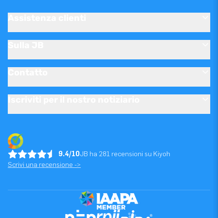
Assistenza clienti
Sulla JB
Contatto
Iscriviti per il nostro notiziario
9.4/10
JB ha 281 recensioni su Kiyoh
Scrivi una recensione ->