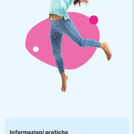
coperto da una garanzia di 5 anni. Per questo motivo, con
questo prodotto fornisci il piacere di gioco ottimale per anni.
Più di 15.000 clienti hanno scelto JB
Da più di 15 anni JB fa letteralmente fare i salti di gioia a
milioni di persone in tutto il mondo. I nostri progettisti,
sviluppatori e addetti alla logistica forniscono attrazioni
gonfiabili uniche e insuperabili! E ti garantiscono sempre un
servizio e una consegna professionali. Ecco perché ci
chiamano anche ‘creatori di grandezza’!
Informazioni pratiche