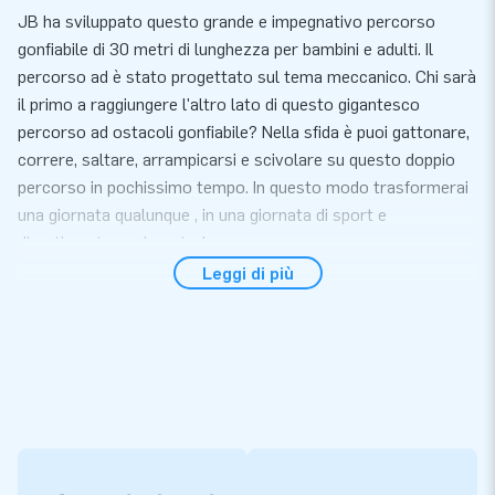
JB ha sviluppato questo grande e impegnativo percorso
gonfiabile di 30 metri di lunghezza per bambini e adulti. Il
percorso ad è stato progettato sul tema meccanico. Chi sarà
il primo a raggiungere l'altro lato di questo gigantesco
percorso ad ostacoli gonfiabile? Nella sfida è puoi gattonare,
correre, saltare, arrampicarsi e scivolare su questo doppio
percorso in pochissimo tempo. In questo modo trasformerai
una giornata qualunque , in una giornata di sport e
divertimento assicurato !
Leggi di più
Pronto in 20 minuti
Puoi installare il percorso gonfiabile ad ostacoli in 20 minuti.
E' composto da quattro moduli che rendono trasporto,
montaggio e smontaggio facile e veloce. Forniamo questo
gonfiabile con 8 soffiatori, materiale di
ancoraggio/imballaggio e un manuale. In breve tutto quello di
cui hai bisogno per una grande festa.