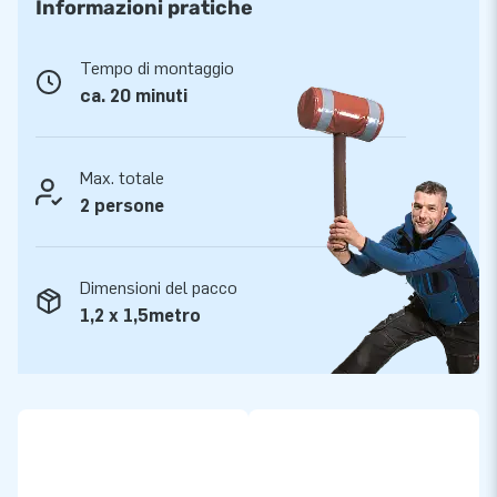
Informazioni pratiche
Anni di divertimento grazie a una garanzia di 5
anni
Tempo di montaggio
I gonfiabili JB sono realizzati con un resistente PVC di alta
ca. 20 minuti
qualità, rinforzati e ricuciti su più punti risultando quindi
resistenti e facili da pulire. Garantiamo il percorso 5 anni
offrendoti la possibilità di divertirti per anni.
Max. totale
2 persone
Compra questo mega percorso ad ostacoli gonfiabile regala
ai tuoi clienti il ​​giorno più bello della loro vita!
Dimensioni del pacco
Questo è il motivo per cui più di 15.000 clienti
1,2 x 1,5metro
hanno già scelto JB
Per più di 15 anni abbiamo fatto in modo che le persone di
tutto il mondo si divertissero a saltare. Grazie al nostro team
di progettisti, sviluppatori e personale logistico, offriamo
attrazioni gonfiabili uniche e grandiose! I nostri clienti sono
certi del nostro servizio/consegna professionale. Ecco