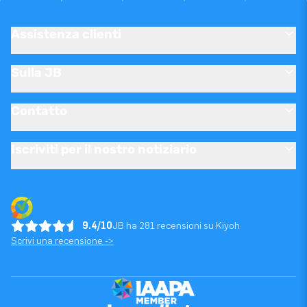
Assistenza clienti
Sulla JB
Contatto
Iscriviti per il nostro notiziario
9.4/10
JB ha 281 recensioni su Kiyoh
Scrivi una recensione ->