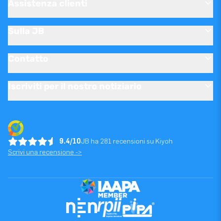
Assistenza clienti
Sulla JB
Contatto
Iscriviti per il nostro notiziario
9.4/10
JB ha 281 recensioni su Kiyoh
Scrivi una recensione ->