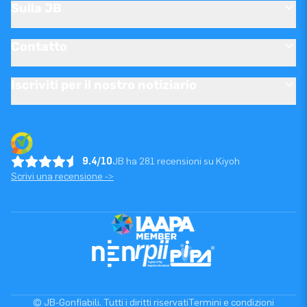
Sulla JB
Contatto
Iscriviti per il nostro notiziario
9.4/10
JB ha 281 recensioni su Kiyoh
Scrivi una recensione ->
© JB-Gonfiabili. Tutti i diritti riservati
Termini e condizioni