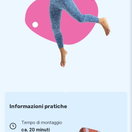
Saldato ad alta frequenza
JB pone delle esigenze molto elevate sui suoi prodotti. Per
garantire la qualità, utilizziamo tessuti in PVC selezionati da
900 grammi / m2 saldati ad alta frequenza. Il PVC sono forti e
colorfast. I prodotti sono quindi resistenti e facili da pulire. Hai
1 anno di garanzia sul Triangolo isolante ermetico.
Compra questo divertente parco giochi per la piscina e dai ai
tuoi clienti una giornata in acqua fantastica!
Scegli anche tu JB, come hanno già fatto altri
15.000 clienti
Da più di 15 anni JB fa letteralmente fare i salti di gioia a
Informazioni pratiche
migliaia di persone in tutto il mondo. Questo perché il nostro
team di progettisti, sviluppatori e addetti alla logistica
fornisce attrazioni gonfiabili uniche e insuperabili. Potrai
Tempo di montaggio
sempre contare su un servizio e una consegna professionali.
ca. 20 minuti