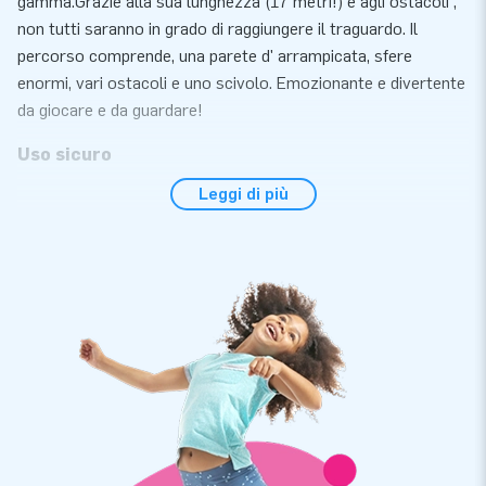
gamma.Grazie alla sua lunghezza (17 metri!) e agli ostacoli ,
non tutti saranno in grado di raggiungere il traguardo. Il
percorso comprende, una parete d' arrampicata, sfere
enormi, vari ostacoli e uno scivolo. Emozionante e divertente
da giocare e da guardare!
Uso sicuro
Leggi di più
JB sviluppa e produce attrazioni che possono essere
utilizzati in sicurezza e per ogni giocatore. Tutti i nostri giochi
d'acqua sono certificati secondo le norme NEN-EN 15649:
2009 standard di sicurezza e qualità. Con ogni attrazione
acquatica riceverai quindi un certificato di prova riconosciuto,
un logbook e un manuale chiaro. Inoltre, ogni prodotto viene
fornito con un ventilatore. Il materiale d' ancoraggio deve
essere fissato ai punti di ancoraggio in modo che il prodotto
rimanga in posizione e non fluttui troppo vicino ad altri
oggetti. Abbiamo pensato a tutto. In questo modo hai tutto
completo per una grande esperienza.